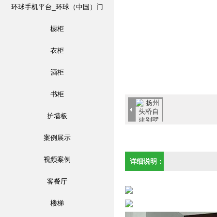
环球手机平台_环球（中国）门
橱柜
衣柜
酒柜
书柜
护墙板
案例展示
视频案例
详细说明：
客餐厅
楼梯