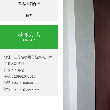
卫浴柜/阳台柜
鞋柜
联系方式
CONTACT
地址：江苏省扬州市新集镇八桥
工业区新河路
联系人：郑总
手机：18951045010
电话：0514-83838111
邮箱：
jsfmdjj@qq.com