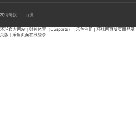
友情链接 :
百度
环球官方网站
|
财神体育（CSsports）
|
乐鱼注册
|
环球网页版页面登录
页版
|
乐鱼页面在线登录
|