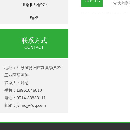
2019-05
安逸的陈
卫浴柜/阳台柜
鞋柜
联系方式
CONTACT
地址：江苏省扬州市新集镇八桥
工业区新河路
联系人：郑总
手机：18951045010
电话：0514-83838111
邮箱：
jsfmdjj@qq.com