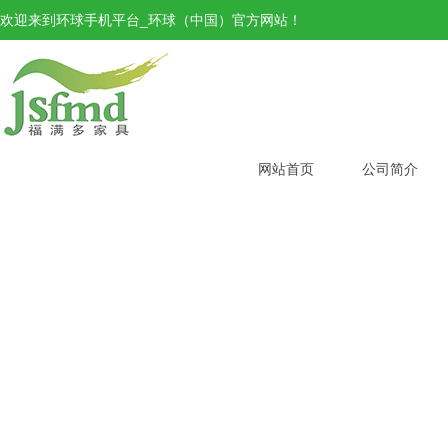
欢迎来到环球手机平台_环球（中国）官方网站！
网站首页
公司简介